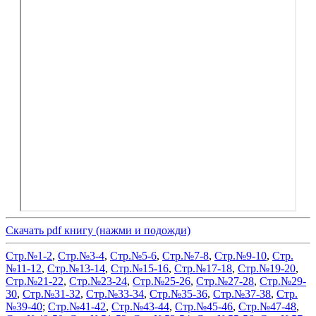
Скачать pdf книгу (нажми и подожди)
Стр.№1-2
,
Стр.№3-4
,
Стр.№5-6
,
Стр.№7-8
,
Стр.№9-10
,
Стр.
№11-12
,
Стр.№13-14
,
Стр.№15-16
,
Стр.№17-18
,
Стр.№19-20
,
Стр.№21-22
,
Стр.№23-24
,
Стр.№25-26
,
Стр.№27-28
,
Стр.№29-
30
,
Стр.№31-32
,
Стр.№33-34
,
Стр.№35-36
,
Стр.№37-38
,
Стр.
№39-40
;
Стр.№41-42
,
Стр.№43-44
,
Стр.№45-46
,
Стр.№47-48
,