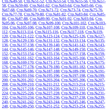
Стр.№49-50
,
Стр.№51-52
,
Стр.№53-54
,
Стр.№55-56
,
Стр.№57-
58
,
Стр.№59-60
,
Стр.№61-62
,
Стр.№63-64
,
Стр.№65-66
,
Стр.
№67-68
,
Стр.№69-70
,
Стр.№71-72
,
Стр.№73-74
,
Стр.№75-76
,
Стр.№77-78
,
Стр.№79-80
,
Стр.№81-82
,
Стр.№83-84
,
Стр.№85-
86
,
Стр.№87-88
,
Стр.№89-90
,
Стр.№91-92
,
Стр.№93-94
,
Стр.
№95-96
,
Стр.№97-98
,
Стр.№99-100
,
Стр.№101-102
,
Стр.№103-
104
,
Стр.№105-106
,
Стр.№107-108
,
Стр.№109-110
,
Стр.№111-
112
,
Стр.№113-114
,
Стр.№115-116
,
Стр.№117-118
,
Стр.№119-
120
,
Стр.№121-122
,
Стр.№123-124
,
Стр.№125-126
,
Стр.№127-
128
,
Стр.№129-130
,
Стр.№131-132
,
Стр.№133-134
,
Стр.№135-
136
,
Стр.№137-138
,
Стр.№139-140
,
Стр.№141-142
,
Стр.№143-
144
,
Стр.№145-146
,
Стр.№147-148
,
Стр.№149-150
,
Стр.№151-
152
,
Стр.№153-154
,
Стр.№155-156
,
Стр.№157-158
,
Стр.№159-
160
,
Стр.№161-162
,
Стр.№163-164
,
Стр.№165-166
,
Стр.№167-
168
,
Стр.№169-170
,
Стр.№171-172
,
Стр.№173-174
,
Стр.№175-
176
,
Стр.№177-178
,
Стр.№179-180
,
Стр.№181-182
,
Стр.№183-
184
,
Стр.№185-186
,
Стр.№187-188
;
Стр.№189-190
,
Стр.№191-
192
,
Стр.№193-194
,
Стр.№195-196
,
Стр.№197-198
,
Стр.№199-
200
,
Стр.№201-202
,
Стр.№203-204
,
Стр.№205-206
,
Стр.№207-
208
,
Стр.№209-210
,
Стр.№211-212
,
Стр.№213-214
,
Стр.№215-
216
,
Стр.№217-218
,
Стр.№219-220
,
Стр.№221-222
,
Стр.№223-
224
,
Стр.№225-226
,
Стр.№227-228
,
Стр.№229-230
,
Стр.№231-
232
,
Стр.№233-234
,
Стр.№235-236
,
Стр.№237-238
,
Стр.№239-
240
,
Стр.№241-242
,
Стр.№243-244
,
Стр.№245-246
,
Стр.№247-
248
,
Стр.№249-250
,
Стр.№251-252
,
Стр.№253-254
,
Стр.№255-