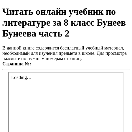
Читать онлайн учебник по
литературе за 8 класс Бунеев
Бунеева часть 2
В данной книге содержится бесплатный учебный материал,
необходимый для изучения предмета в школе. Для просмотра
нажмите по нужным номерам страниц.
Страница №: