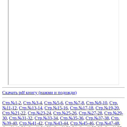
Скачать pdf книгу (нажми и подожди)
Стр.№1-2
,
Стр.№3-4
,
Стр.№5-6
,
Стр.№7-8
,
Стр.№9-10
,
Стр.
№11-12
,
Стр.№13-14
,
Стр.№15-16
,
Стр.№17-18
,
Стр.№19-20
,
Стр.№21-22
,
Стр.№23-24
,
Стр.№25-26
,
Стр.№27-28
,
Стр.№29-
30
,
Стр.№31-32
,
Стр.№33-34
,
Стр.№35-36
,
Стр.№37-38
,
Стр.
№39-40
,
Стр.№41-42
,
Стр.№43-44
,
Стр.№45-46
,
Стр.№47-48
,