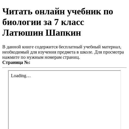
Читать онлайн учебник по
биологии за 7 класс
Латюшин Шапкин
В данной книге содержится бесплатный учебный материал,
необходимый для изучения предмета в школе. Для просмотра
нажмите по нужным номерам страниц.
Страница №: