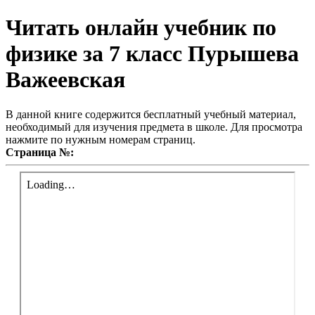
Читать онлайн учебник по
физике за 7 класс Пурышева
Важеевская
В данной книге содержится бесплатный учебный материал,
необходимый для изучения предмета в школе. Для просмотра
нажмите по нужным номерам страниц.
Страница №: