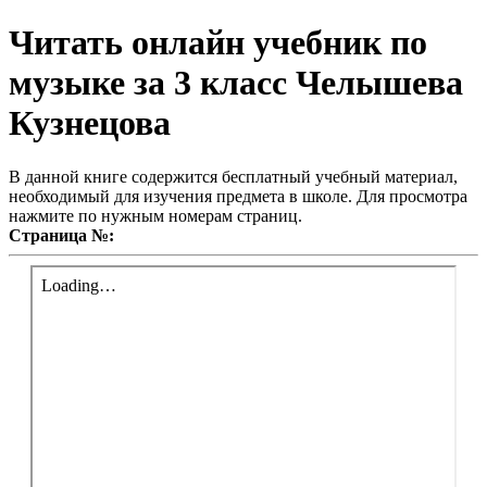
Читать онлайн учебник по
музыке за 3 класс Челышева
Кузнецова
В данной книге содержится бесплатный учебный материал,
необходимый для изучения предмета в школе. Для просмотра
нажмите по нужным номерам страниц.
Страница №: