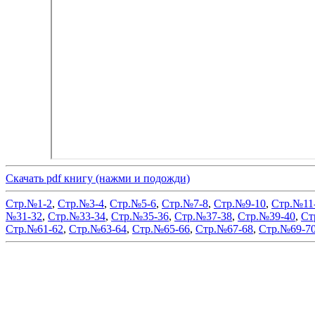
Скачать pdf книгу (нажми и подожди)
Стр.№1-2
,
Стр.№3-4
,
Стр.№5-6
,
Стр.№7-8
,
Стр.№9-10
,
Стр.№11
№31-32
,
Стр.№33-34
,
Стр.№35-36
,
Стр.№37-38
,
Стр.№39-40
,
Ст
Стр.№61-62
,
Стр.№63-64
,
Стр.№65-66
,
Стр.№67-68
,
Стр.№69-7