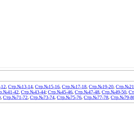
-12
,
Стр.№13-14
,
Стр.№15-16
,
Стр.№17-18
,
Стр.№19-20
,
Стр.№21
р.№41-42
,
Стр.№43-44
;
Стр.№45-46
,
Стр.№47-48
,
Стр.№49-50
,
Ст
0
,
Стр.№71-72
,
Стр.№73-74
,
Стр.№75-76
,
Стр.№77-78
,
Стр.№79-8