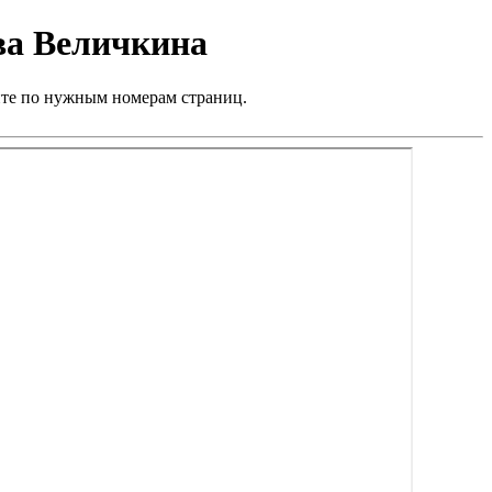
ва Величкина
ите по нужным номерам страниц.